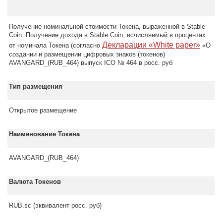
Получение номинальной стоимости Токена, выраженной в
Stable
Coin
. Получение дохода в
Stable Coin
, исчисляемый в процентах
Декларации «White paper»
от номинала Токена (согласно
«О
создании и размещении цифровых знаков (токенов)
AVANGARD_(RUB_464) выпуск ICO № 464 в росс. руб
Тип размещения
Открытое размещение
Наименование Токена
AVANGARD_(RUB_464)
Валюта Токенов
RUB.sc (эквивалент росс. руб)