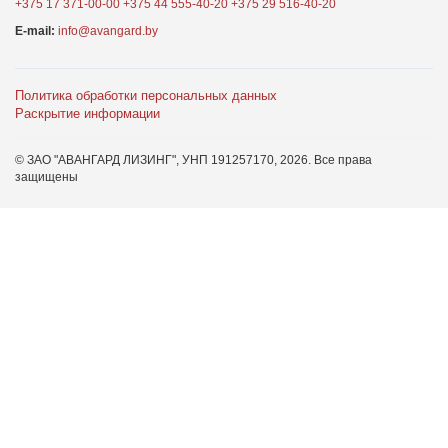
+375 17 371-00-00
+375 44 555-40-20
+375 29 516-40-20
E-mail:
info@avangard.by
Политика обработки персональных данных
Раскрытие информации
© ЗАО "АВАНГАРД ЛИЗИНГ", УНП 191257170,
2026
. Все права
защищены