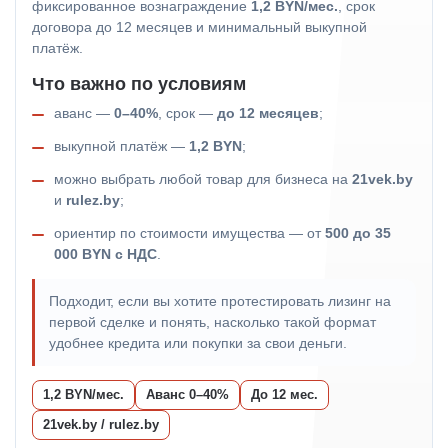
фиксированное вознаграждение
1,2 BYN/мес.
, срок
договора до 12 месяцев и минимальный выкупной
платёж.
Что важно по условиям
аванс —
0–40%
, срок —
до 12 месяцев
;
выкупной платёж —
1,2 BYN
;
можно выбрать любой товар для бизнеса на
21vek.by
и
rulez.by
;
ориентир по стоимости имущества — от
500 до 35
000 BYN с НДС
.
Подходит, если вы хотите протестировать лизинг на
первой сделке и понять, насколько такой формат
удобнее кредита или покупки за свои деньги.
1,2 BYN/мес.
Аванс 0–40%
До 12 мес.
21vek.by / rulez.by