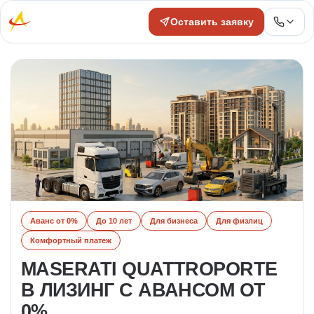
Оставить заявку
Аванс от 0%
До 10 лет
Для бизнеса
Для физлиц
Комфортный платеж
MASERATI QUATTROPORTE
В ЛИЗИНГ С АВАНСОМ ОТ
0%