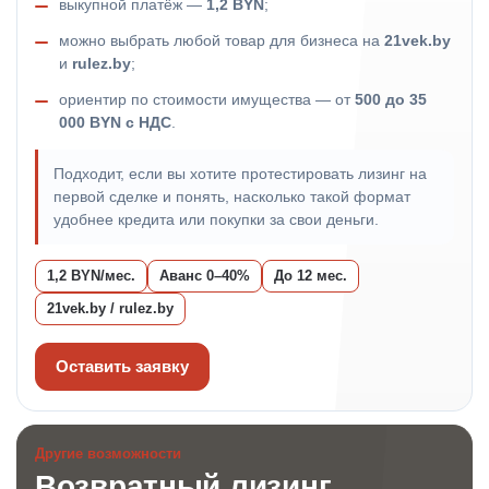
выкупной платёж —
1,2 BYN
;
можно выбрать любой товар для бизнеса на
21vek.by
и
rulez.by
;
ориентир по стоимости имущества — от
500 до 35
000 BYN с НДС
.
Подходит, если вы хотите протестировать лизинг на
первой сделке и понять, насколько такой формат
удобнее кредита или покупки за свои деньги.
1,2 BYN/мес.
Аванс 0–40%
До 12 мес.
21vek.by / rulez.by
Оставить заявку
Другие возможности
Возвратный лизинг