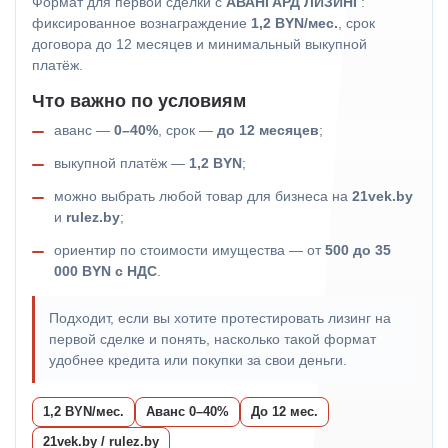
Формат для первой сделки с
АВАНГАРД ЛИЗИНГ
:
фиксированное вознаграждение
1,2 BYN/мес.
, срок
договора до 12 месяцев и минимальный выкупной
платёж.
Что важно по условиям
аванс —
0–40%
, срок —
до 12 месяцев
;
выкупной платёж —
1,2 BYN
;
можно выбрать любой товар для бизнеса на
21vek.by
и
rulez.by
;
ориентир по стоимости имущества — от
500 до 35
000 BYN с НДС
.
Подходит, если вы хотите протестировать лизинг на
первой сделке и понять, насколько такой формат
удобнее кредита или покупки за свои деньги.
1,2 BYN/мес.
Аванс 0–40%
До 12 мес.
21vek.by / rulez.by