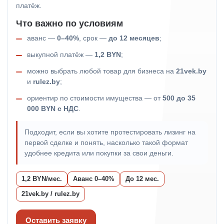
платёж.
Что важно по условиям
аванс —
0–40%
, срок —
до 12 месяцев
;
выкупной платёж —
1,2 BYN
;
можно выбрать любой товар для бизнеса на
21vek.by
и
rulez.by
;
ориентир по стоимости имущества — от
500 до 35
000 BYN с НДС
.
Подходит, если вы хотите протестировать лизинг на
первой сделке и понять, насколько такой формат
удобнее кредита или покупки за свои деньги.
1,2 BYN/мес.
Аванс 0–40%
До 12 мес.
21vek.by / rulez.by
Оставить заявку