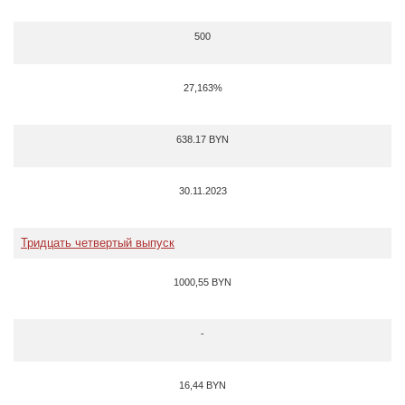
500
27,163%
638.17 BYN
30.11.2023
Тридцать четвертый выпуск
1000,55 BYN
-
16,44 BYN