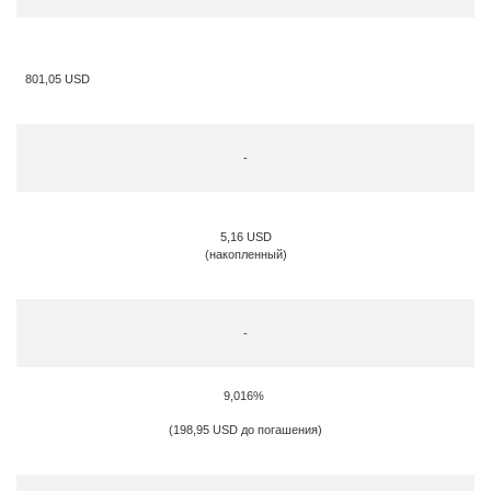
801,05
USD
-
5,16 USD
(накопленный)
-
9,016%
(198,95 USD до погашения)