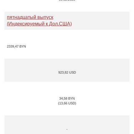
пятнадцатый выпуск
(Индексируемый к Дол.США)
2339,47
BYN
923,82 USD
34,58 BYN
(13,66 USD)
-