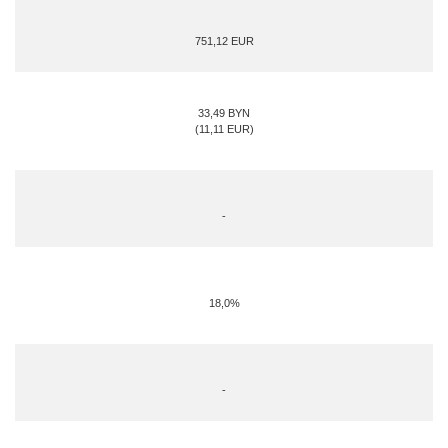
751,12 EUR
33,49 BYN
(11,11 EUR)
-
18,0%
-