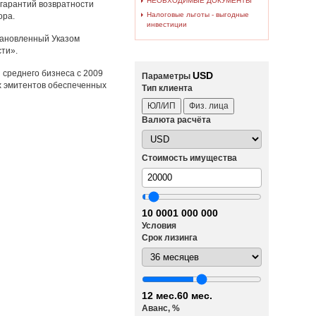
НЕОБХОДИМЫЕ ДОКУМЕНТЫ
гарантий возвратности
Налоговые льготы - выгодные
ора.
инвестиции
тановленный Указом
ти».
среднего бизнеса с 2009
USD
Параметры
ых эмитентов обеспеченных
Тип клиента
ЮЛ/ИП
Физ. лица
Валюта расчёта
Стоимость имущества
10 000
1 000 000
Условия
Срок лизинга
12 мес.
60 мес.
Аванс, %