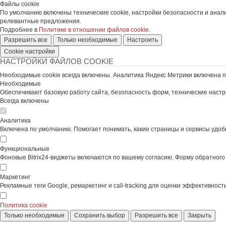
Файлы cookie
По умолчанию включены технические cookie, настройки безопасности и анал
релевантные предложения.
Подробнее в
Политике в отношении файлов cookie
.
Разрешить все
Только необходимые
Настроить
Cookie настройки
НАСТРОЙКИ ФАЙЛОВ COOKIE
Необходимые cookie всегда включены. Аналитика Яндекс Метрики включена п
Необходимые
Обеспечивают базовую работу сайта, безопасность форм, технические настро
Всегда включены
Аналитика
Включена по умолчанию. Помогает понимать, какие страницы и сервисы удобн
Функциональные
Фоновые Bitrix24-виджеты включаются по вашему согласию. Форму обратного 
Маркетинг
Рекламные теги Google, ремаркетинг и call-tracking для оценки эффективно
Политика cookie
Только необходимые
Сохранить выбор
Разрешить все
Закрыть