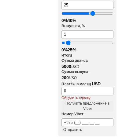
0%
40%
Выкупная, %
0%
25%
Итоги
Сумма аванса
5000
USD
Сумма выкупа
200
USD
USD
Платёж в месяц
Обсудить сделку
Получить предложение в
Viber
Номер Viber
Отправить