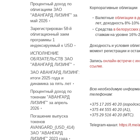
Процентный доход по
Корпоративные облигации
облигациям ЗАО
"АВАНГАРД ЛИЗИНГ" за
Валютные
облигации в 
май 2026
лет, доходность 8%-10%
Зарегистрирован 58-й
Средства
в белорусских 
облигационный заем
ставкам на уровне 16%-
программы 1
индексируемый к USD
Доходность и условия обли
момент регистрации и оста
ИСПОЛНЕНИЕ
ОБЯЗАТЕЛЬСТВ ЗАО
Запись
онлайн-встречи с ин
"АВАНГАРД ЛИЗИНГ"
ссылке.
ЗАО АВАНГАРД ЛИЗИНГ:
итоги 2025 года и
динамика за пять лет
Всю необходимую информа
Процентный доход по
телефонам:
токенам "АВАНГАРД
ЛИЗИНГ" за апрель
+375 17 205 40 20 (городск
2026
+375 44 555 40 20 (А1),
+375 29 516 40 20 (МТС).
Погашение выпуска
токенов
Telegram-канал:
https://t.m
AVANGARD_(USD_414)
ЗАО "АВАНГАРД
ЛИЗИНГ" 2023 года