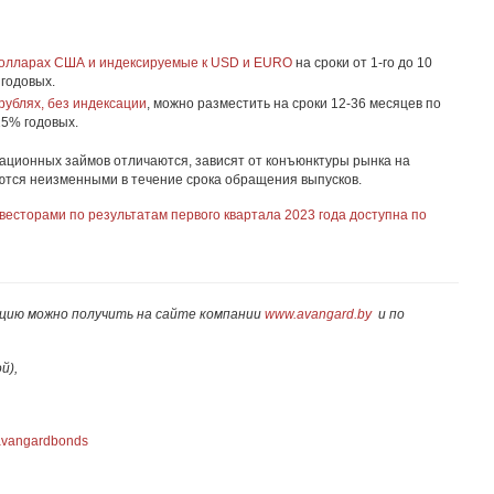
долларах США и индексируемые к USD и EURO
на сроки от 1-го до 10
 годовых.
рублях, без индексации
, можно разместить на сроки 12-36 месяцев по
25% годовых.
гационных займов отличаются, зависят от конъюнктуры рынка на
ются неизменными в течение срока обращения выпусков.
весторами по результатам первого квартала 2023 года доступна по
цию можно получить на сайте компании
www.avangard.by
и по
ой),
e/avangardbonds