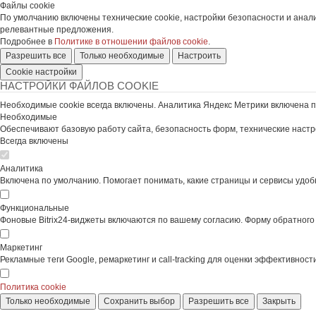
Файлы cookie
По умолчанию включены технические cookie, настройки безопасности и анал
релевантные предложения.
Подробнее в
Политике в отношении файлов cookie
.
Разрешить все
Только необходимые
Настроить
Cookie настройки
НАСТРОЙКИ ФАЙЛОВ COOKIE
Необходимые cookie всегда включены. Аналитика Яндекс Метрики включена п
Необходимые
Обеспечивают базовую работу сайта, безопасность форм, технические настро
Всегда включены
Аналитика
Включена по умолчанию. Помогает понимать, какие страницы и сервисы удобн
Функциональные
Фоновые Bitrix24-виджеты включаются по вашему согласию. Форму обратного 
Маркетинг
Рекламные теги Google, ремаркетинг и call-tracking для оценки эффективно
Политика cookie
Только необходимые
Сохранить выбор
Разрешить все
Закрыть