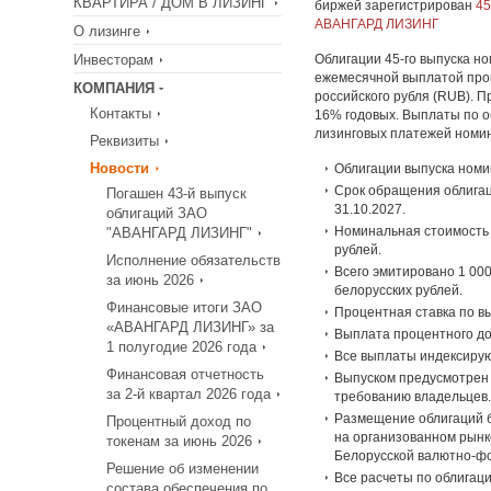
КВАРТИРА / ДОМ В ЛИЗИНГ
биржей зарегистрирован
45
АВАНГАРД ЛИЗИНГ
О лизинге
Инвесторам
Облигации 45-го выпуска но
ежемесячной выплатой проц
КОМПАНИЯ
российского рубля (RUB). П
Контакты
16% годовых. Выплаты по 
лизинговых платежей номи
Реквизиты
Новости
Облигации выпуска номи
Срок обращения облигаци
Погашен 43-й выпуск
31.10.2027.
облигаций ЗАО
Номинальная стоимость 
"АВАНГАРД ЛИЗИНГ"
рублей.
Исполнение обязательств
Всего эмитировано 1 000
за июнь 2026
белорусских рублей.
Финансовые итоги ЗАО
Процентная ставка по в
«АВАНГАРД ЛИЗИНГ» за
Выплата процентного до
1 полугодие 2026 года
Все выплаты индексирую
Финансовая отчетность
Выпуском предусмотрен 
за 2-й квартал 2026 года
требованию владельцев.
Размещение облигаций б
Процентный доход по
на организованном рын
токенам за июнь 2026
Белорусской валютно-фо
Решение об изменении
Все расчеты по облигаци
состава обеспечения по