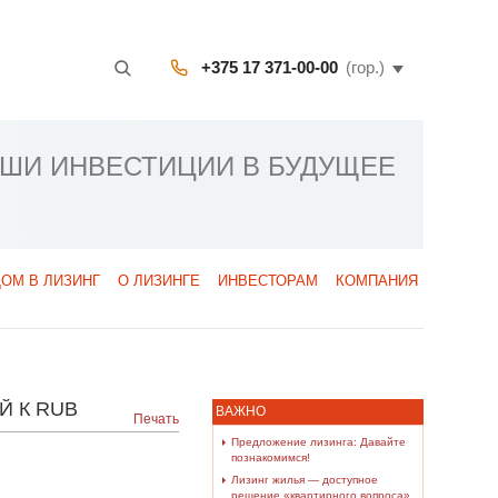
+375 17 371-00-00
(гор.)
АШИ ИНВЕСТИЦИИ В БУДУЩЕЕ
ДОМ В ЛИЗИНГ
О ЛИЗИНГЕ
ИНВЕСТОРАМ
КОМПАНИЯ
Й К RUB
ВАЖНО
Печать
Предложение лизинга: Давайте
познакомимся!
Лизинг жилья — доступное
решение «квартирного вопроса»