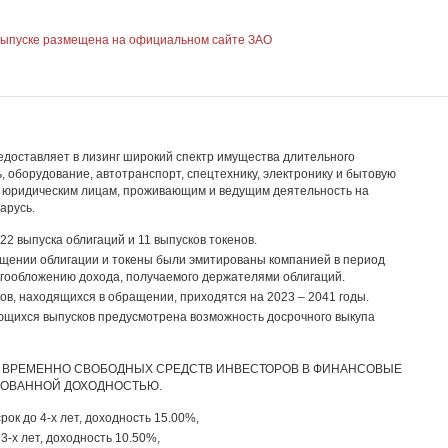
ыпуске размещена на официальном сайте ЗАО
оставляет в лизинг широкий спектр имущества длительного
 оборудование, автотранспорт, спецтехнику, электронику и бытовую
 и юридическим лицам, проживающим и ведущим деятельность на
арусь.
2 выпуска облигаций и 11 выпусков токенов.
щении облигации и токены были эмитированы компанией в период
огообложению дохода, получаемого держателями облигаций.
ов, находящихся в обращении, приходятся на 2023 – 2041 годы.
щихся выпусков предусмотрена возможность досрочного выкупа
ВРЕМЕННО СВОБОДНЫХ СРЕДСТВ ИНВЕСТОРОВ В ФИНАНСОВЫЕ
РОВАННОЙ ДОХОДНОСТЬЮ.
рок до 4-х лет, доходность 15.00%,
 3-х лет, доходность 10.50%,