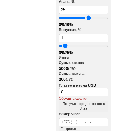
Аванс, %
0%
40%
Выкупная, %
0%
25%
Итоги
Сумма аванса
5000
USD
Сумма выкупа
200
USD
USD
Платёж в месяц
Обсудить сделку
Получить предложение в
Viber
Номер Viber
Отправить