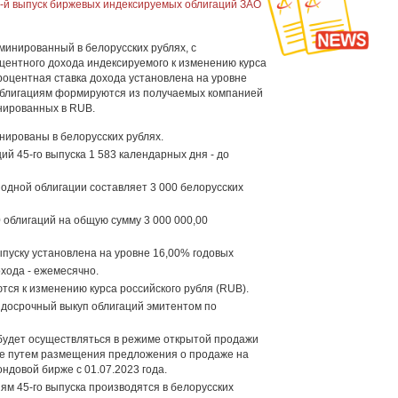
-й выпуск биржевых индексируемых облигаций ЗАО
минированный в белорусских рублях, с
ентного дохода индексируемого к изменению курса
роцентная ставка дохода установлена на уровне
облигациям формируются из получаемых компанией
нированных в RUB.
нированы в белорусских рублях.
й 45-го выпуска 1 583 календарных дня - до
одной облигации составляет 3 000 белорусских
 облигаций на общую сумму 3 000 000,00
ыпуску установлена на уровне 16,00% годовых
хода - ежемесячно.
тся к изменению курса российского рубля (RUB).
досрочный выкуп облигаций эмитентом по
удет осуществляться в режиме открытой продажи
ке путем размещения предложения о продаже на
ндовой бирже с 01.07.2023 года.
ям 45-го выпуска производятся в белорусских