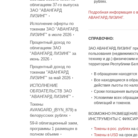
рублях.
облигациям 37-го выпуска
ЗАО "АВАНГАРД
Подробная информация о в
ЛИЗИНГ"
АВАНГАРД ЛИЗИНГ.
Исполнение оферты по
токенам ЗАО "АВАНГАРД
ЛИЗИНГ" в июле 2026
СПРАВОЧНО:
Процентный доход по
облигациям ЗАО
ЗАО АВАНГАРД ЛИЗИНГ пред
"АВАНГАРД ЛИЗИНГ" за
пользования (недвижимость,
июнь 2026
технику и др.) физическим
территории Республики Бел
Процентный доход по
токенам "АВАНГАРД
В обращении находятся 2
ЛИЗИНГ" за май 2026
Все находящиеся в обра
ИСПОЛНЕНИЕ
действия льготы по нал
ОБЯЗАТЕЛЬСТВ ЗАО
Сроки погашения выпуск
"АВАНГАРД ЛИЗИНГ"
Условиями всех обращаю
облигаций и токенов.
Токены
AVANGARD_(BYN_879) в
ВОЗМОЖНО РАЗМЕЩЕНИЕ 
белорусских рублях
ИНСТРУМЕНТЫ С ФИКСИ
59-й облигационный заем,
программы 1 размещен в
Токены в рос. рублях
на с
полном объеме
Токены в USD
на срок до