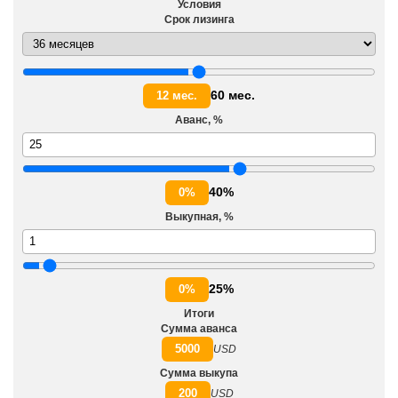
Условия
Срок лизинга
60 мес.
12 мес.
Аванс, %
40%
0%
Выкупная, %
25%
0%
Итоги
Сумма аванса
5000
USD
Сумма выкупа
200
USD