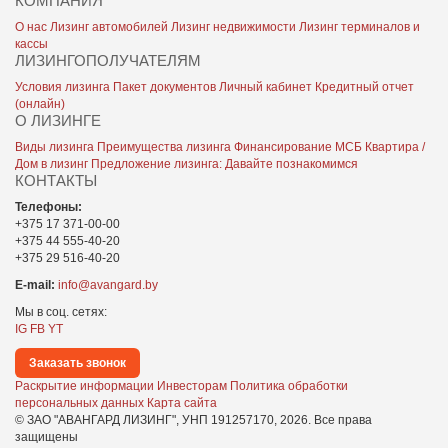
КОМПАНИЯ
О нас
Лизинг автомобилей
Лизинг недвижимости
Лизинг терминалов и
кассы
ЛИЗИНГОПОЛУЧАТЕЛЯМ
Условия лизинга
Пакет документов
Личный кабинет
Кредитный отчет
(онлайн)
О ЛИЗИНГЕ
Виды лизинга
Преимущества лизинга
Финансирование МСБ
Квартира /
Дом в лизинг
Предложение лизинга: Давайте познакомимся
КОНТАКТЫ
Телефоны:
+375 17 371-00-00
+375 44 555-40-20
+375 29 516-40-20
E-mail:
info@avangard.by
Мы в соц. сетях:
IG
FB
YT
Заказать звонок
Раскрытие информации
Инвесторам
Политика обработки
персональных данных
Карта сайта
© ЗАО "АВАНГАРД ЛИЗИНГ", УНП 191257170,
2026
. Все права
защищены