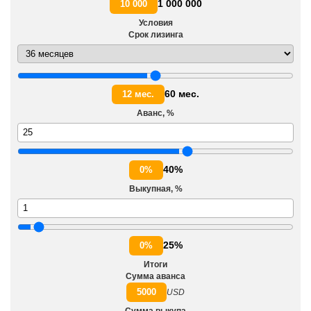
1 000 000
10 000
Условия
Срок лизинга
60 мес.
12 мес.
Аванс, %
40%
0%
Выкупная, %
25%
0%
Итоги
Сумма аванса
5000
USD